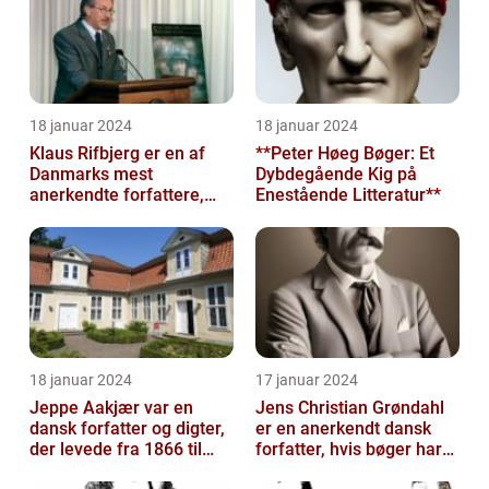
18 januar 2024
18 januar 2024
Klaus Rifbjerg er en af
**Peter Høeg Bøger: Et
Danmarks mest
Dybdegående Kig på
anerkendte forfattere,
Enestående Litteratur**
kendt for sine mange
bøger og bidrag ti...
18 januar 2024
17 januar 2024
Jeppe Aakjær var en
Jens Christian Grøndahl
dansk forfatter og digter,
er en anerkendt dansk
der levede fra 1866 til
forfatter, hvis bøger har
1930
beriget dansk litteratur i