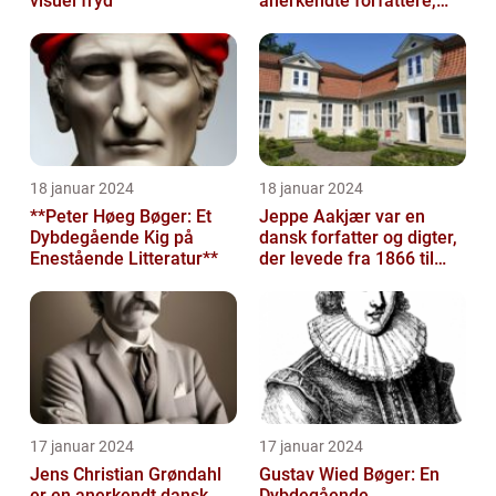
visuel fryd
anerkendte forfattere,
kendt for sine mange
bøger og bidrag ti...
18 januar 2024
18 januar 2024
**Peter Høeg Bøger: Et
Jeppe Aakjær var en
Dybdegående Kig på
dansk forfatter og digter,
Enestående Litteratur**
der levede fra 1866 til
1930
17 januar 2024
17 januar 2024
Jens Christian Grøndahl
Gustav Wied Bøger: En
er en anerkendt dansk
Dybdegående