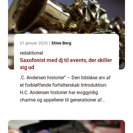
01 januar 2026
Stine Berg
redaktionel
Saxofonist med dj til events, der skiller
sig ud
.C. Andersen historier” – Den tidsløse arv af
et forbløffende forfatterskab Introduktion:
H.C. Andersen historier har eviggyldig
charme og appellerer til generationer af
læsere verden over. Denne artikel udforsker
den magiske verden af &#...