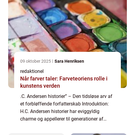
09 oktober 2025
Sara Henriksen
redaktionel
Når farver taler: Farveteoriens rolle i
kunstens verden
.C. Andersen historier” – Den tidsløse arv af
et forbløffende forfatterskab Introduktion:
H.C. Andersen historier har eviggyldig
charme og appellerer til generationer af
læsere verden over. Denne artikel udforsker
den magiske verden af &#...