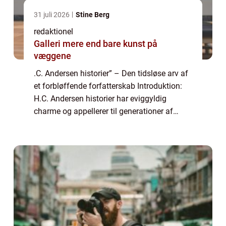
31 juli 2026
Stine Berg
redaktionel
Galleri mere end bare kunst på
væggene
.C. Andersen historier” – Den tidsløse arv af
et forbløffende forfatterskab Introduktion:
H.C. Andersen historier har eviggyldig
charme og appellerer til generationer af
læsere verden over. Denne artikel udforsker
den magiske verden af &#...