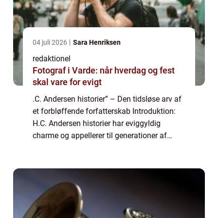
04 juli 2026
Sara Henriksen
redaktionel
Fotograf i Varde: når hverdag og fest
skal vare for evigt
.C. Andersen historier” – Den tidsløse arv af
et forbløffende forfatterskab Introduktion:
H.C. Andersen historier har eviggyldig
charme og appellerer til generationer af
læsere verden over. Denne artikel udforsker
den magiske verden af &#...