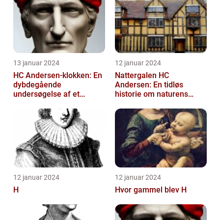
13 januar 2024
12 januar 2024
HC Andersen-klokken: En
Nattergalen HC
dybdegående
Andersen: En tidløs
undersøgelse af et
historie om naturens
ikonisk kunstværk
sang
12 januar 2024
12 januar 2024
H
Hvor gammel blev H