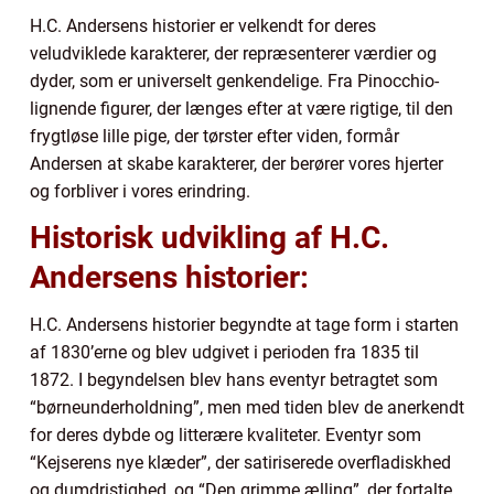
H.C. Andersens historier er velkendt for deres
veludviklede karakterer, der repræsenterer værdier og
dyder, som er universelt genkendelige. Fra Pinocchio-
lignende figurer, der længes efter at være rigtige, til den
frygtløse lille pige, der tørster efter viden, formår
Andersen at skabe karakterer, der berører vores hjerter
og forbliver i vores erindring.
Historisk udvikling af H.C.
Andersens historier:
H.C. Andersens historier begyndte at tage form i starten
af 1830’erne og blev udgivet i perioden fra 1835 til
1872. I begyndelsen blev hans eventyr betragtet som
“børneunderholdning”, men med tiden blev de anerkendt
for deres dybde og litterære kvaliteter. Eventyr som
“Kejserens nye klæder”, der satiriserede overfladiskhed
og dumdristighed, og “Den grimme ælling”, der fortalte