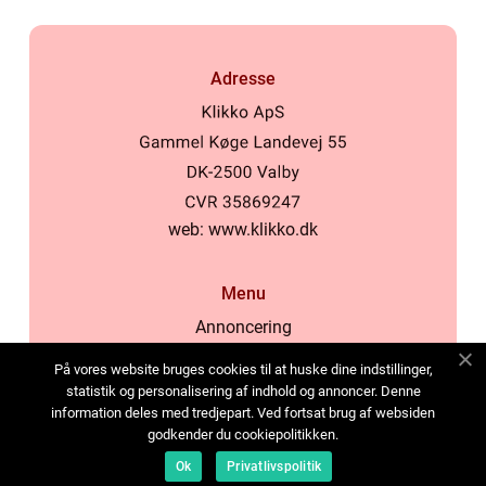
Adresse
web:
www.klikko.dk
Menu
Annoncering
Om os
På vores website bruges cookies til at huske dine indstillinger,
Cookies
statistik og personalisering af indhold og annoncer. Denne
information deles med tredjepart. Ved fortsat brug af websiden
Kontakt os
godkender du cookiepolitikken.
Sitemap
Ok
Privatlivspolitik