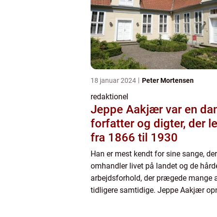
18 januar 2024
Peter Mortensen
redaktionel
Jeppe Aakjær var en da
forfatter og digter, der 
fra 1866 til 1930
Han er mest kendt for sine sange, der
omhandler livet på landet og de hård
arbejdsforhold, der prægede mange 
tidligere samtidige. Jeppe Aakjær op
popularitet og anerkendelse i sin sam
sange er stadig elsket og sung...