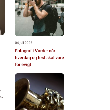
04 juli 2026
Fotograf i Varde: når
hverdag og fest skal vare
for evigt
k
e
e
ns