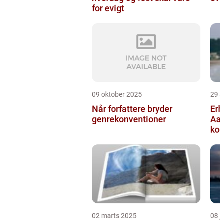
for evigt
09 oktober 2025
29
Når forfattere bryder
Er
genrekonventioner
Aa
ko
vi
02 marts 2025
08 