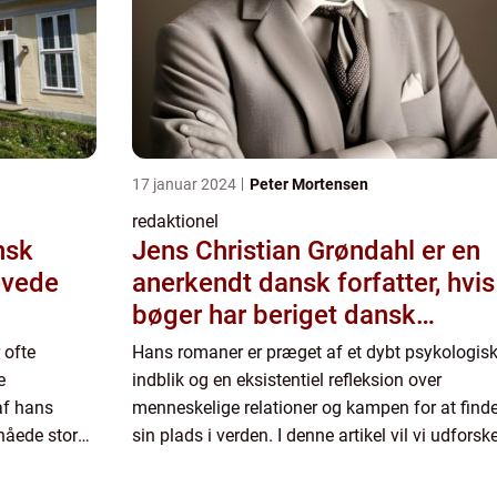
17 januar 2024
Peter Mortensen
redaktionel
nsk
Jens Christian Grøndahl er en
levede
anerkendt dansk forfatter, hvis
bøger har beriget dansk
litteratur i årtier
 ofte
Hans romaner er præget af et dybt psykologis
e
indblik og en eksistentiel refleksion over
af hans
menneskelige relationer og kampen for at find
nåede stor
sin plads i verden. I denne artikel vil vi udforsk
tid, og hans
hans forfatterskab og vigtige aspekter ved “Je
Christi...