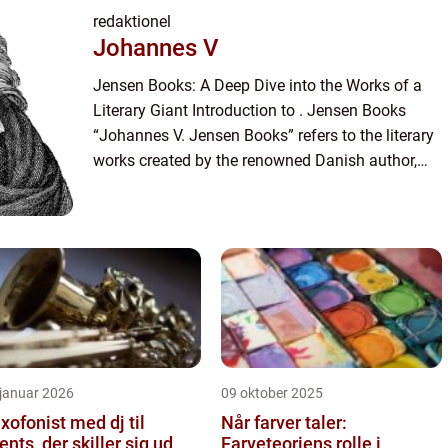
redaktionel
Johannes V
Jensen Books: A Deep Dive into the Works of a
Literary Giant Introduction to . Jensen Books
“Johannes V. Jensen Books” refers to the literary
works created by the renowned Danish author,
Johannes Vilhelm Jensen. Born on January 20,
1873, ...
 januar 2026
09 oktober 2025
xofonist med dj til
Når farver taler:
ents, der skiller sig ud
Farveteoriens rolle i