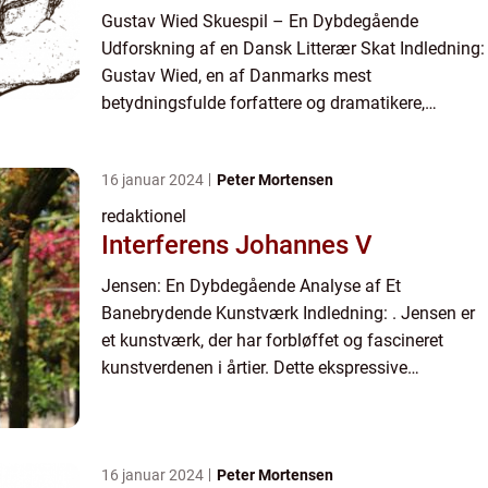
Gustav Wied Skuespil – En Dybdegående
Udforskning af en Dansk Litterær Skat Indledning:
Gustav Wied, en af Danmarks mest
betydningsfulde forfattere og dramatikere,
efterlod en dyb arv inden for dansk litteratur. Hans
skuespil, med deres dybde, ...
16 januar 2024
Peter Mortensen
redaktionel
Interferens Johannes V
Jensen: En Dybdegående Analyse af Et
Banebrydende Kunstværk Indledning: . Jensen er
et kunstværk, der har forbløffet og fascineret
kunstverdenen i årtier. Dette ekspressive
mesterværk er indbegrebet af Johannes V.
Jensens unikke stil og hans evne til...
16 januar 2024
Peter Mortensen