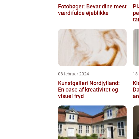
Fotobøger: Bevar dine mest
Pl
værdifulde øjeblikke
pe
ta
08 februar 2024
18
Kunstgalleri Nordjylland:
Kl
En oase af kreativitet og
Da
visuel fryd
an
ke
og