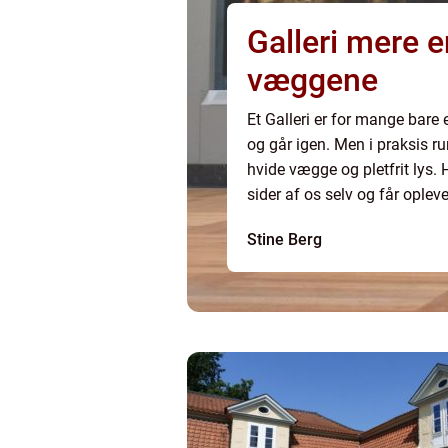
Galleri mere end bare kunst på
væggene
Et Galleri er for mange bare 
og går igen. Men i praksis r
hvide vægge og pletfrit lys.
sider af os selv og får ople
koncert eller film.
Stine Berg