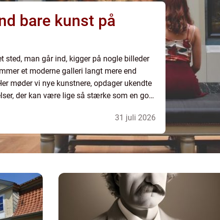
et sted, man går ind, kigger på nogle billeder
ummer et moderne galleri langt mere end
 Her møder vi nye kunstnere, opdager ukendte
velser, der kan være lige så stærke som en god
 Når vi taler om et galleri i dag, t...
31 juli 2026