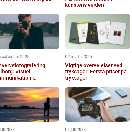
kunstens verden
 september 2025
02 marts 2025
hvervsfotografering
Vigtige overvejelser ved
lborg: Visuel
tryksager: Forstå priser på
mmunikation i
tryksager
rksomheder
juli 2024
01 juli 2024