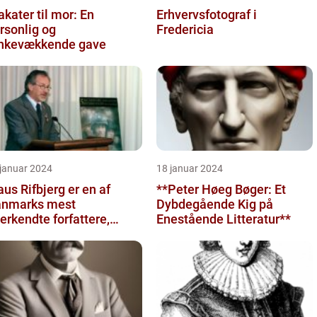
akater til mor: En
Erhvervsfotograf i
rsonlig og
Fredericia
nkevækkende gave
 januar 2024
18 januar 2024
aus Rifbjerg er en af
**Peter Høeg Bøger: Et
nmarks mest
Dybdegående Kig på
erkendte forfattere,
Enestående Litteratur**
ndt for sine mange bøger
 bidrag ti...