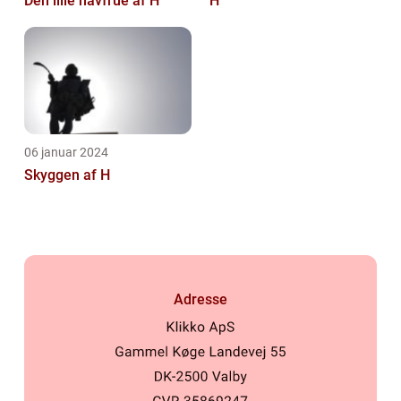
Den lille havfrue af H
H
06 januar 2024
Skyggen af H
Adresse