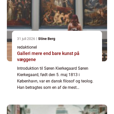
31 juli 2026
Stine Berg
redaktionel
Galleri mere end bare kunst på
væggene
Introduktion til Søren Kierkegaard Søren
Kierkegaard, født den 5. maj 1813 i
København, var en dansk filosof og teolog.
Han betragtes som en af de mest
betydningsfulde tænkere i det 19.
århundrede og en grundlægger af
eksistentialismen. Hans tanker h...