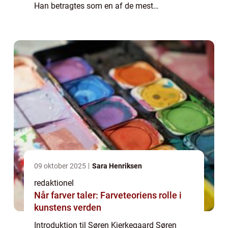
Han betragtes som en af de mest
betydningsfulde tænkere i det 19.
århundrede og en grundlægger af
eksistentialismen. Hans tanker h...
09 oktober 2025
Sara Henriksen
redaktionel
Når farver taler: Farveteoriens rolle i
kunstens verden
Introduktion til Søren Kierkegaard Søren