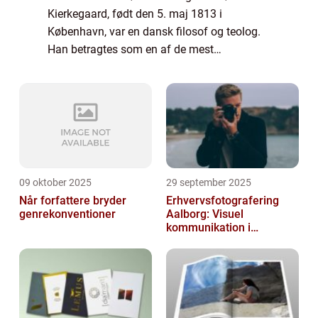
Kierkegaard, født den 5. maj 1813 i
København, var en dansk filosof og teolog.
Han betragtes som en af de mest
betydningsfulde tænkere i det 19.
århundrede og en grundlægger af
eksistentialismen. Hans tanker h...
09 oktober 2025
29 september 2025
Når forfattere bryder
Erhvervsfotografering
genrekonventioner
Aalborg: Visuel
kommunikation i
virksomheder