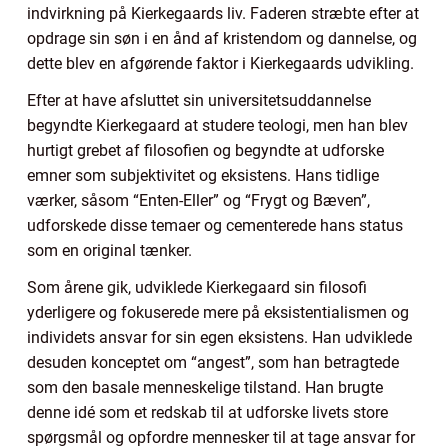
indvirkning på Kierkegaards liv. Faderen stræbte efter at
opdrage sin søn i en ånd af kristendom og dannelse, og
dette blev en afgørende faktor i Kierkegaards udvikling.
Efter at have afsluttet sin universitetsuddannelse
begyndte Kierkegaard at studere teologi, men han blev
hurtigt grebet af filosofien og begyndte at udforske
emner som subjektivitet og eksistens. Hans tidlige
værker, såsom “Enten-Eller” og “Frygt og Bæven”,
udforskede disse temaer og cementerede hans status
som en original tænker.
Som årene gik, udviklede Kierkegaard sin filosofi
yderligere og fokuserede mere på eksistentialismen og
individets ansvar for sin egen eksistens. Han udviklede
desuden konceptet om “angest”, som han betragtede
som den basale menneskelige tilstand. Han brugte
denne idé som et redskab til at udforske livets store
spørgsmål og opfordre mennesker til at tage ansvar for