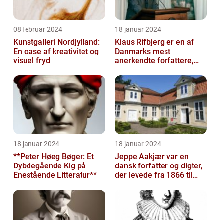
08 februar 2024
18 januar 2024
Kunstgalleri Nordjylland:
Klaus Rifbjerg er en af
En oase af kreativitet og
Danmarks mest
visuel fryd
anerkendte forfattere,
kendt for sine mange
bøger og bidrag ti...
18 januar 2024
18 januar 2024
**Peter Høeg Bøger: Et
Jeppe Aakjær var en
Dybdegående Kig på
dansk forfatter og digter,
Enestående Litteratur**
der levede fra 1866 til
1930