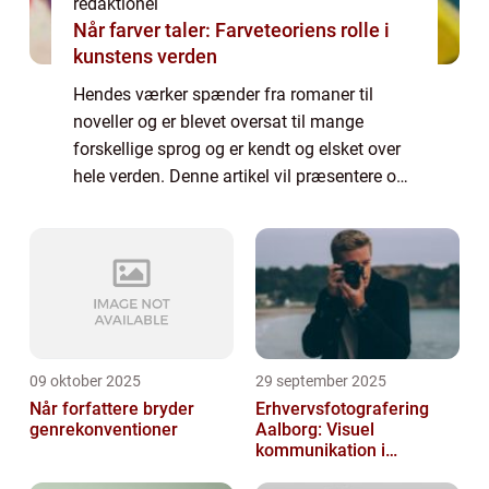
redaktionel
Når farver taler: Farveteoriens rolle i
kunstens verden
Hendes værker spænder fra romaner til
noveller og er blevet oversat til mange
forskellige sprog og er kendt og elsket over
hele verden. Denne artikel vil præsentere og
udforske Karen Blixen-bøgerne og deres
betydning for litteraturen og læsere genere...
09 oktober 2025
29 september 2025
Når forfattere bryder
Erhvervsfotografering
genrekonventioner
Aalborg: Visuel
kommunikation i
virksomheder