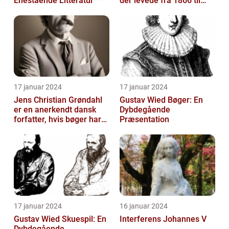
Enestående Litteratur**
der levede fra 1866 til
1930
17 januar 2024
17 januar 2024
Jens Christian Grøndahl
Gustav Wied Bøger: En
er en anerkendt dansk
Dybdegående
forfatter, hvis bøger har
Præsentation
beriget dansk litteratur i
å...
17 januar 2024
16 januar 2024
Gustav Wied Skuespil: En
Interferens Johannes V
Dybdegående