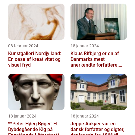
08 februar 2024
18 januar 2024
Kunstgalleri Nordjylland:
Klaus Rifbjerg er en af
En oase af kreativitet og
Danmarks mest
visuel fryd
anerkendte forfattere,
kendt for sine mange
bøger og bidrag ti...
18 januar 2024
18 januar 2024
**Peter Høeg Bøger: Et
Jeppe Aakjær var en
Dybdegående Kig på
dansk forfatter og digter,