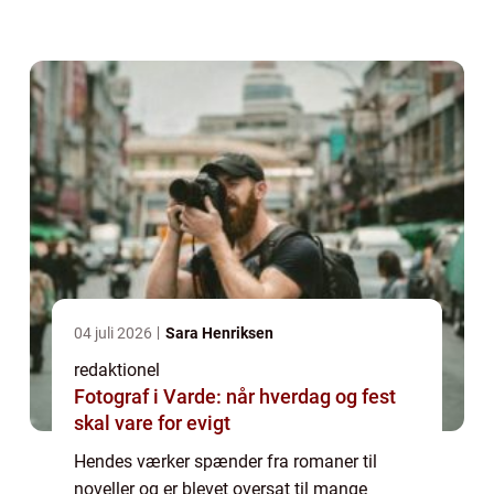
udforske Karen Blixen-bøgerne og deres
betydning for litteraturen og læsere genere...
04 juli 2026
Sara Henriksen
redaktionel
Fotograf i Varde: når hverdag og fest
skal vare for evigt
Hendes værker spænder fra romaner til
noveller og er blevet oversat til mange