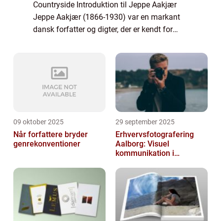
Countryside Introduktion til Jeppe Aakjær
Jeppe Aakjær (1866-1930) var en markant
dansk forfatter og digter, der er kendt for
sine realistiske skildringer af livet på landet.
Hans værker har berørt og inspir...
09 oktober 2025
29 september 2025
Når forfattere bryder
Erhvervsfotografering
genrekonventioner
Aalborg: Visuel
kommunikation i
virksomheder