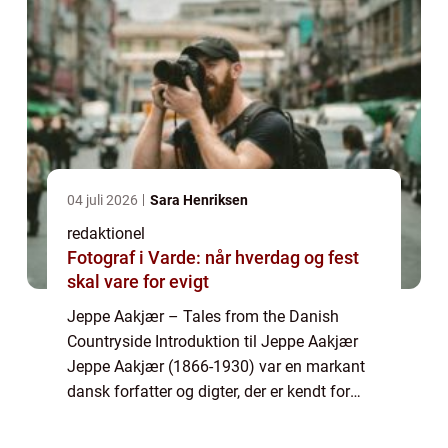
04 juli 2026
Sara Henriksen
redaktionel
Fotograf i Varde: når hverdag og fest
skal vare for evigt
Jeppe Aakjær – Tales from the Danish
Countryside Introduktion til Jeppe Aakjær
Jeppe Aakjær (1866-1930) var en markant
dansk forfatter og digter, der er kendt for
sine realistiske skildringer af livet på landet.
Hans værker har berørt og inspir...