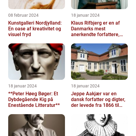
08 februar 2024
18 januar 2024
Kunstgalleri Nordjylland:
Klaus Rifbjerg er en af
En oase af kreativitet og
Danmarks mest
visuel fryd
anerkendte forfattere,
kendt for sine mange
bøger og bidrag ti...
18 januar 2024
18 januar 2024
**Peter Høeg Bøger: Et
Jeppe Aakjær var en
Dybdegående Kig på
dansk forfatter og digter,
Enestående Litteratur**
der levede fra 1866 til
1930