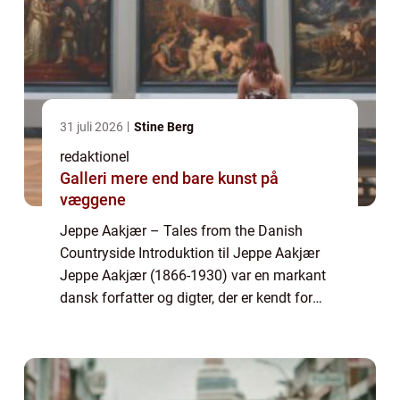
31 juli 2026
Stine Berg
redaktionel
Galleri mere end bare kunst på
væggene
Jeppe Aakjær – Tales from the Danish
Countryside Introduktion til Jeppe Aakjær
Jeppe Aakjær (1866-1930) var en markant
dansk forfatter og digter, der er kendt for
sine realistiske skildringer af livet på landet.
Hans værker har berørt og inspir...