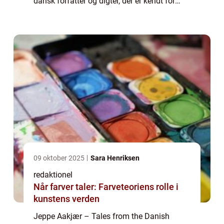
dansk forfatter og digter, der er kendt for
sine realistiske skildringer af livet på landet.
Hans værker har berørt og inspir...
09 oktober 2025
Sara Henriksen
redaktionel
Når farver taler: Farveteoriens rolle i
kunstens verden
Jeppe Aakjær – Tales from the Danish