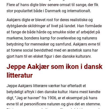
Flere af hans digte blev senere omsat til sange, der fik
stor popularitet både i Danmark og internationalt.
Aakjærs digte er blevet rost for deres realistiske og
dybtgående skildringer af livet på landet. Han formåede
at fange de både hårde og smukke sider af arbejdet på
markerne, bondens kamp for overlevelse og naturens
betydning for mennesker og samfund. Aakjærs evne til
at forene social bevidsthed med en æstetisk sans har
gjort ham til en elsket figur i den danske kulturarv.
Jeppe Aakjær som ikon i dansk
litteratur
Jeppe Aakjærs litterære værker har efterladt et
betydeligt aftryk i den danske kultur. Hans mest kendte
digt, “Jeg er havren” fra 1906, er et eksempel på hans
evne til at personificere naturen og give det en stemme.