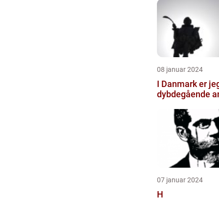
08 januar 2024
I Danmark er jeg
dybdegående an
07 januar 2024
H