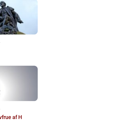
4
4
vfrue af H