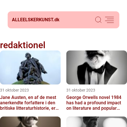
ALLEELSKERKUNST.
dk
redaktionel
31 oktober 2023
31 oktober 2023
Jane Austen, en af de mest
George Orwells novel 1984
anerkendte forfattere i den
has had a profound impact
britiske litteraturhistorie, er
on literature and popular
kendt for sin...
culture since its publ...