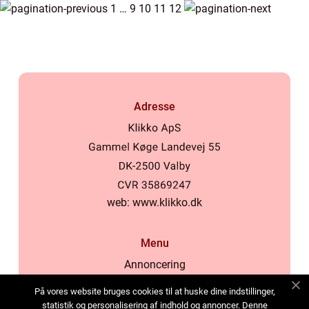
1
…
9
10
11
12
Adresse
web:
www.klikko.dk
Menu
Annoncering
Om os
På vores website bruges cookies til at huske dine indstillinger,
Cookies
statistik og personalisering af indhold og annoncer. Denne